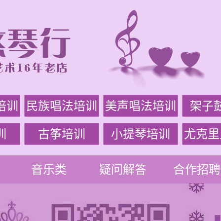
培训
民族唱法培训
美声唱法培训
架子
训
古筝培训
小提琴培训
尤克里
音乐类
疑问解答
合作招聘