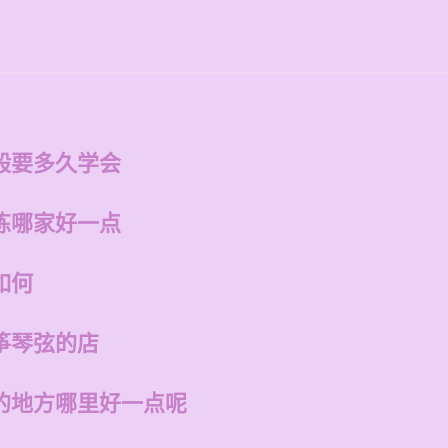
般要多久学会
练哪家好一点
如何
筝琴弦的店
的地方哪里好一点呢