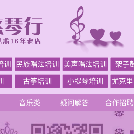
培训
民族唱法培训
美声唱法培训
架子
训
古筝培训
小提琴培训
尤克里
音乐类
疑问解答
合作招聘