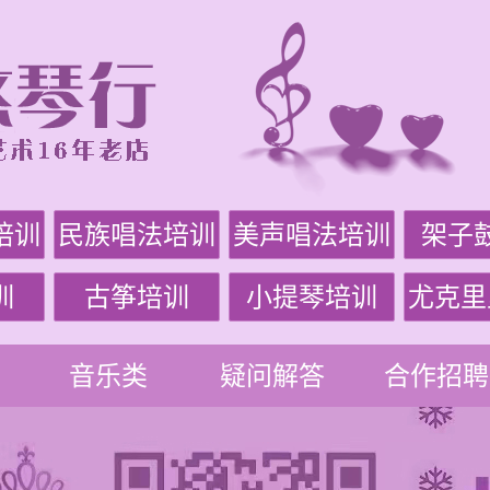
培训
民族唱法培训
美声唱法培训
架子
训
古筝培训
小提琴培训
尤克里
音乐类
疑问解答
合作招聘