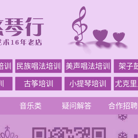
培训
民族唱法培训
美声唱法培训
架子
训
古筝培训
小提琴培训
尤克里
音乐类
疑问解答
合作招聘