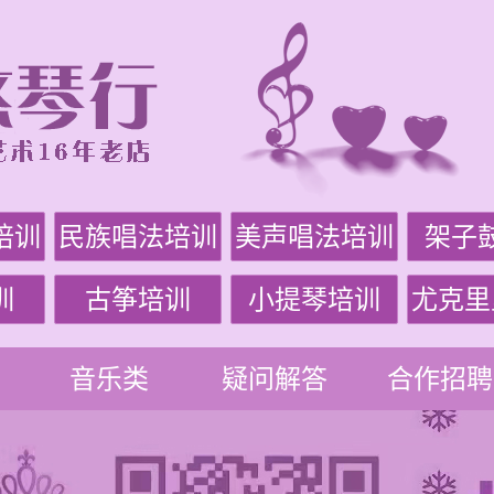
培训
民族唱法培训
美声唱法培训
架子
训
古筝培训
小提琴培训
尤克里
音乐类
疑问解答
合作招聘