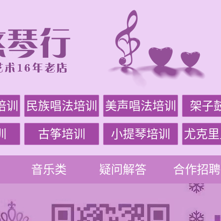
培训
民族唱法培训
美声唱法培训
架子
训
古筝培训
小提琴培训
尤克里
音乐类
疑问解答
合作招聘