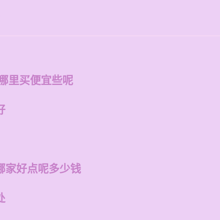
呢
在哪里买便宜些呢
好
哪家好点呢多少钱
处