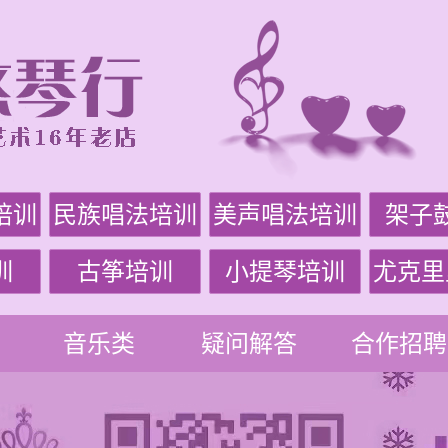
培训
民族唱法培训
美声唱法培训
架子
训
古筝培训
小提琴培训
尤克里
音乐类
疑问解答
合作招聘