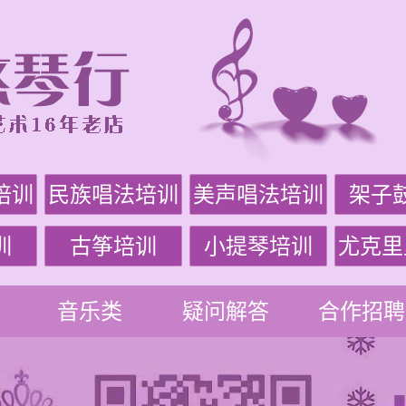
培训
民族唱法培训
美声唱法培训
架子
训
古筝培训
小提琴培训
尤克里
音乐类
疑问解答
合作招聘