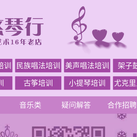
培训
民族唱法培训
美声唱法培训
架子
训
古筝培训
小提琴培训
尤克里
音乐类
疑问解答
合作招聘