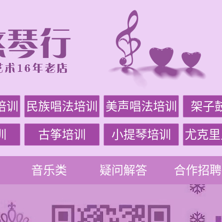
培训
民族唱法培训
美声唱法培训
架子
训
古筝培训
小提琴培训
尤克里
音乐类
疑问解答
合作招聘