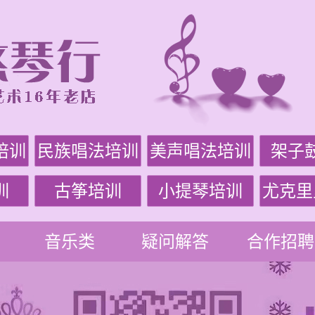
培训
民族唱法培训
美声唱法培训
架子
训
古筝培训
小提琴培训
尤克里
音乐类
疑问解答
合作招聘